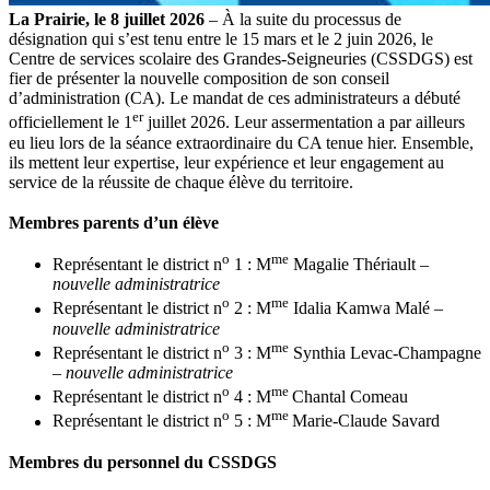
La Prairie, le 8 juillet 2026
– À la suite du processus de
désignation qui s’est tenu entre le 15 mars et le 2 juin 2026, le
Centre de services scolaire des Grandes-Seigneuries (CSSDGS) est
fier de présenter la nouvelle composition de son conseil
d’administration (CA). Le mandat de ces administrateurs a débuté
er
officiellement le 1
juillet 2026. Leur assermentation a par ailleurs
eu lieu lors de la séance extraordinaire du CA tenue hier. Ensemble,
ils mettent leur expertise, leur expérience et leur engagement au
service de la réussite de chaque élève du territoire.
Membres parents d’un élève
o
me
Représentant le district n
1 : M
Magalie Thériault
–
nouvelle administratrice
o
me
Représentant le district n
2 : M
Idalia Kamwa Malé
–
nouvelle administratrice
o
me
Représentant le district n
3 : M
Synthia Levac-Champagne
–
nouvelle administratrice
o
me
Représentant le district n
4 : M
Chantal Comeau
o
me
Représentant le district n
5 : M
Marie-Claude Savard
Membres du personnel du CSSDGS