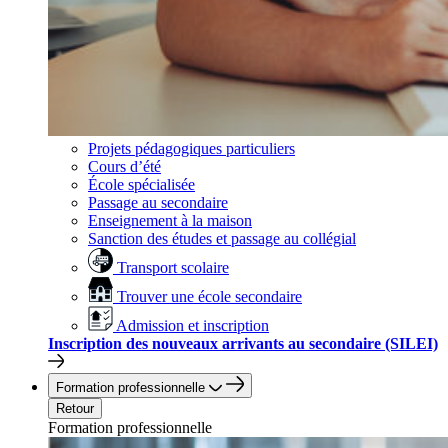
Projets pédagogiques particuliers
Cours d’été
École spécialisée
Passage au secondaire
Enseignement à la maison
Sanction des études et passage au collégial
Transport scolaire
Trouver une école secondaire
Admission et inscription
Inscription des nouveaux arrivants au secondaire (SILEI)
Formation professionnelle
Retour
Formation professionnelle