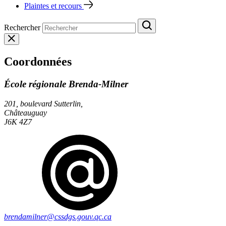
Plaintes et recours
Rechercher
Coordonnées
École régionale Brenda‑Milner
201, boulevard Sutterlin,
Châteauguay
J6K 4Z7
brendamilner@cssdgs.gouv.qc.ca