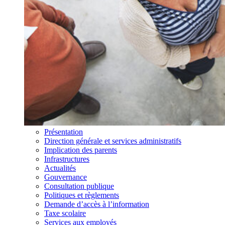
Présentation
Direction générale et services administratifs
Implication des parents
Infrastructures
Actualités
Gouvernance
Consultation publique
Politiques et règlements
Demande d’accès à l’information
Taxe scolaire
Services aux employés