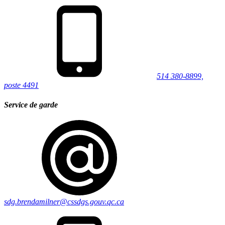
514 380-8899,
poste 4491
Service de garde
sdg.brendamilner@cssdgs.gouv.qc.ca