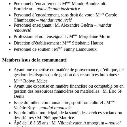
me
Personnel d’encadrement : M
Maude Boudreault-
Bordeleau
–
nouvelle administratrice
me
Personnel d’encadrement, sans droit de vote : M
Carole
Champagne –
mandat renouvelé
Personnel enseignant : M. Alexandre Guérin
–
mandat
renouvelé
me
Professionnel non enseignant : M
Marjolaine Morin
me
Direction d’établissement : M
Stéphanie Hautot
me
Personnel de soutien : M
Fanny Lamoureux
Membres issus de la communauté
Ayant une expertise en matière de gouvernance, d’éthique, de
gestion des risques ou de gestion des ressources humaines :
me
M
Robyn Maler
Ayant une expertise en matière financière ou comptable ou en
gestion des ressources financières ou matérielles : M. Éric St-
Denis
me
Issue du milieu communautaire, sportif ou culturel : M
Valérie Roy
–
mandat renouvelé
Issu du milieu municipal, de la santé, des services sociaux ou
des affaires : M. Philippe Maurice
Âgé de 18 à 35 ans : M. Vikneshvaren Armoogum
–
nouvel