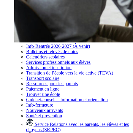
Info-Rentrée 2026-2027 (À venir)
Bulletins et relevés de notes
Calendriers scolaires
Services professionnels aux élèves
Admission et inscription
Transition de l’école vers la vie active (TEVA)
Transport scolaire
Ressources pour les parents
Paiement en ligne
Trouver une école
Guichet-conseil – Information et orientation
Info-fermeture
Nouveaux arrivants
Santé et prévention
Service Relations avec les parents, les élèves et les
citoyens (SRPEC)