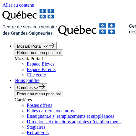
Aller au contenu
Mozaïk Portail
Retour au menu principal
Mozaïk Portail
Espace Élèves
Espace Parents
Clic école
Nous joindre
Carrières
Retour au menu principal
Carrières
Postes offerts
Faites carrière avec nous
Enseignant.e.s, remplacements et suppléances
Directions et directions adjointes d’établissements
Stagiaires
Retraité·e·s