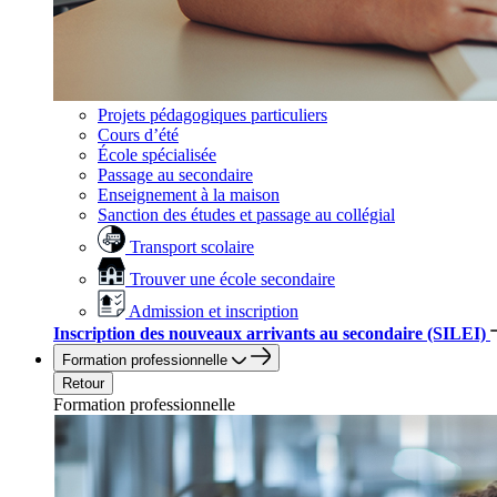
Projets pédagogiques particuliers
Cours d’été
École spécialisée
Passage au secondaire
Enseignement à la maison
Sanction des études et passage au collégial
Transport scolaire
Trouver une école secondaire
Admission et inscription
Inscription des nouveaux arrivants au secondaire (SILEI)
Formation professionnelle
Retour
Formation professionnelle